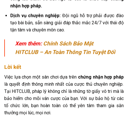
nhận hợp pháp.
Dịch vụ chuyên nghiệp:
Đội ngũ hỗ trợ phải được đào
tạo bài bản, sẵn sàng giải đáp thắc mắc 24/7 với thái độ
tận tâm và chuyên môn cao.
Xem thêm:
Chính Sách Bảo Mật
HITCLUB – An Toàn Thông Tin Tuyệt Đối
Lời kết
Việc lựa chọn một sân chơi dựa trên
chứng nhận hợp pháp
là quyết định thông minh nhất của cược thủ chuyên nghiệp.
Tại HITCLUB, pháp lý không chỉ là những tờ giấy vô tri mà là
bảo hiểm cho mỗi ván cược của bạn. Với sự bảo hộ từ các
tổ chức lớn, bạn hoàn toàn có thể yên tâm tham gia săn
thưởng mọi lúc, mọi nơi.