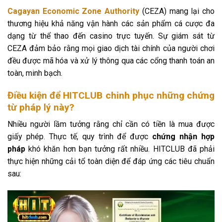
Cagayan Economic Zone Authority
(CEZA) mang lại cho
thương hiệu khả năng vận hành các sản phẩm cá cược đa
dạng từ thể thao đến casino trực tuyến. Sự giám sát từ
CEZA đảm bảo rằng mọi giao dịch tài chính của người chơi
đều được mã hóa và xử lý thông qua các cổng thanh toán an
toàn, minh bạch.
Điều kiện để HITCLUB chinh phục những chứng
từ pháp lý này?
Nhiều người lầm tưởng rằng chỉ cần có tiền là mua được
giấy phép. Thực tế, quy trình để được
chứng nhận hợp
pháp
khó khăn hơn bạn tưởng rất nhiều. HITCLUB đã phải
thực hiện những cải tổ toàn diện để đáp ứng các tiêu chuẩn
sau: