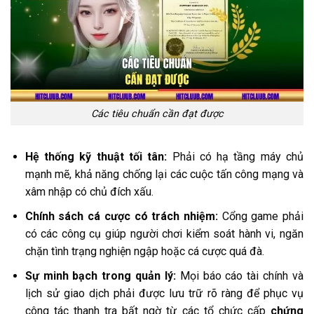
Các tiêu chuẩn cần đạt được
Hệ thống kỹ thuật tối tân:
Phải có hạ tầng máy chủ
mạnh mẽ, khả năng chống lại các cuộc tấn công mạng và
xâm nhập có chủ đích xấu.
Chính sách cá cược có trách nhiệm:
Cổng game phải
có các công cụ giúp người chơi kiểm soát hành vi, ngăn
chặn tình trạng nghiện ngập hoặc cá cược quá đà.
Sự minh bạch trong quản lý:
Mọi báo cáo tài chính và
lịch sử giao dịch phải được lưu trữ rõ ràng để phục vụ
công tác thanh tra bất ngờ từ các tổ chức cấp
chứng