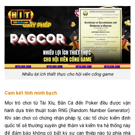
Nhiều lợi ích thiết thực cho hội viên cổng game
Cam kết tính minh bạch
Mọi trò chơi từ Tài Xỉu, Bắn Cá đến Poker đều được vận
hành dựa trên thuật toán RNG (Random Number Generator).
Khi sân chơi có chứng nhận pháp lý, các tổ chức kiểm định
quốc tế sẽ thường xuyên ghé thăm và kiểm tra hệ thống này
để đảm bảo không có bất kỳ sự can thiệp nào từ phía nhà