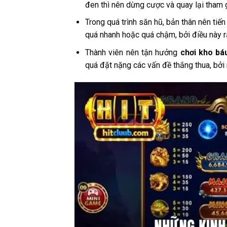
đen thì nên dừng cược và quay lại tham 
Trong quá trình săn hũ, bản thân nên tiế
quá nhanh hoặc quá chậm, bởi điều này rấ
Thành viên nên tận hưởng
chơi kho bá
quá đặt nặng các vấn đề thắng thua, bởi 