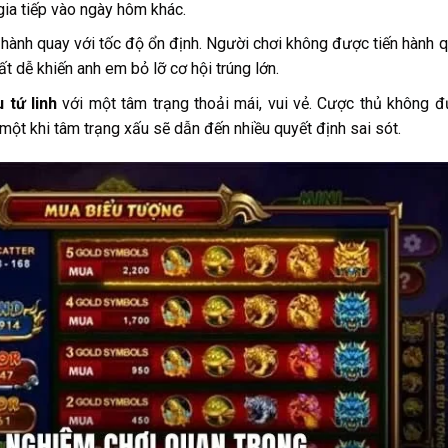
gia tiếp vào ngày hôm khác.
n hành quay với tốc độ ổn định. Người chơi không được tiến hành 
t dễ khiến anh em bỏ lỡ cơ hội trúng lớn.
u tứ linh
với một tâm trạng thoải mái, vui vẻ. Cược thủ không 
một khi tâm trạng xấu sẽ dẫn đến nhiều quyết định sai sót.