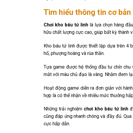
Tìm hiểu thông tin cơ bản 
Chơi kho báu tứ linh
là lựa chọn hàng đầu 
hữu chất lượng cực cao, giúp bất kỳ thành vi
Kho báu tứ linh được thiết lập dựa trên 4 
hổ, phượng hoàng và rùa thần.
Tựa game được hệ thống đầu tư chỉn chu vớ
mắt với màu chủ đạo là vàng. Nhằm đem lại 
Hoạt động game diễn ra đơn giản với hành 
hợp là có thể nhận về nhiều mức thưởng hấp
Những trải nghiệm
chơi kho báu tứ linh
đư
cũng đáp ứng nhanh chóng và đầy đủ. Qua đ
cực hấp dẫn.