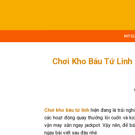
Bỏ
qua
nội
dung
HITC
Chơi Kho Báu Tứ Linh
Chơi kho báu tứ linh
hiện đang là trải ngh
các hoạt động quay thưởng lôi cuốn và kị
vận may săn ngay jackpot. Vậy nên, để bản
ngay bài viết sau đây nhé.