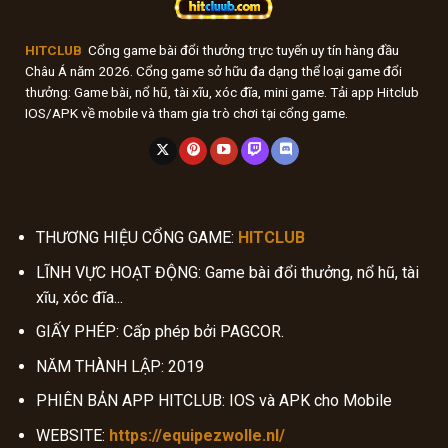
Nhất
HITCLUB
Cổng game bài đổi thưởng trực tuyến uy tín hàng đầu
Châu Á năm 2026. Cổng game sở hữu đa dạng thể loại game đổi
thưởng: Game bài, nổ hũ, tài xĩu, xóc đĩa, mini game. Tải app Hitclub
IOS/APK về mobile và tham gia trò chơi tại cổng game.
THƯƠNG HIỆU CỔNG GAME:
HITCLUB
LĨNH VỰC HOẠT ĐỘNG: Game bài đổi thưởng, nổ hũ, tài
xĩu, xóc đĩa...
GIẤY PHÉP: Cấp phép bởi PAGCOR.
NĂM THÀNH LẬP: 2019
PHIÊN BẢN APP HITCLUB: IOS và APK cho Mobile
WEBSITE:
https://equipezwolle.nl/