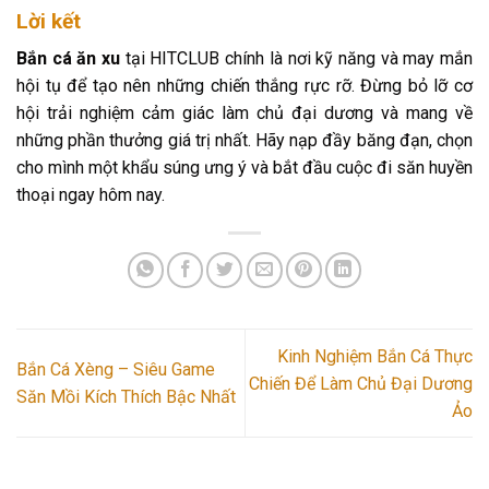
Lời kết
Bắn cá ăn xu
tại HITCLUB chính là nơi kỹ năng và may mắn
hội tụ để tạo nên những chiến thắng rực rỡ. Đừng bỏ lỡ cơ
hội trải nghiệm cảm giác làm chủ đại dương và mang về
những phần thưởng giá trị nhất. Hãy nạp đầy băng đạn, chọn
cho mình một khẩu súng ưng ý và bắt đầu cuộc đi săn huyền
thoại ngay hôm nay.
Kinh Nghiệm Bắn Cá Thực
Bắn Cá Xèng – Siêu Game
Chiến Để Làm Chủ Đại Dương
Săn Mồi Kích Thích Bậc Nhất
Ảo