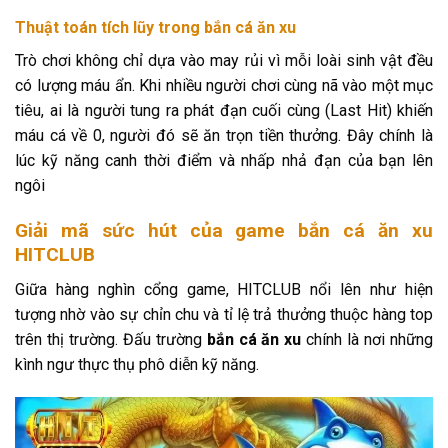
Thuật toán tích lũy trong bắn cá ăn xu
Trò chơi không chỉ dựa vào may rủi vì mỗi loài sinh vật đều
có lượng máu ẩn. Khi nhiều người chơi cùng nã vào một mục
tiêu, ai là người tung ra phát đạn cuối cùng (Last Hit) khiến
máu cá về 0, người đó sẽ ăn trọn tiền thưởng. Đây chính là
lúc kỹ năng canh thời điểm và nhấp nhả đạn của bạn lên
ngôi
Giải mã sức hút của game bắn cá ăn xu
HITCLUB
Giữa hàng nghìn cổng game, HITCLUB nổi lên như hiện
tượng nhờ vào sự chỉn chu và tỉ lệ trả thưởng thuộc hàng top
trên thị trường. Đấu trường
bắn cá ăn xu
chính là nơi những
kình ngư thực thụ phô diễn kỹ năng.